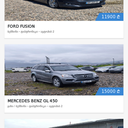
11900
FORD FUSION
ᲑᲔᲜᲖᲘᲜᲘ • ᲢᲘᲞᲢᲠᲝᲜᲘᲙᲘ • ᲐᲕᲢᲝᲰᲐᲑ 2
15000
MERCEDES BENZ GL 450
ᲒᲐᲖᲘ / ᲑᲔᲜᲖᲘᲜᲘ • ᲢᲘᲞᲢᲠᲝᲜᲘᲙᲘ • ᲐᲕᲢᲝᲰᲐᲑ 2