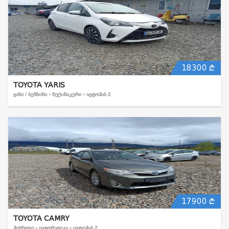
18300
TOYOTA YARIS
ᲒᲐᲖᲘ / ᲑᲔᲜᲖᲘᲜᲘ • ᲛᲔᲥᲐᲜᲘᲙᲣᲠᲘ • ᲐᲕᲢᲝᲰᲐᲑ 2
17900
TOYOTA CAMRY
ᲰᲘᲑᲠᲘᲓᲘ • ᲐᲕᲢᲝᲛᲐᲢᲘᲙᲐ • ᲐᲕᲢᲝᲰᲐᲑ 2