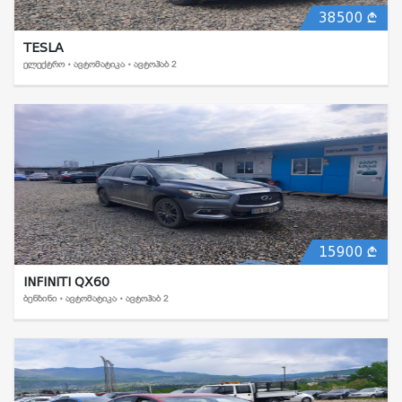
38500
TESLA
ᲔᲚᲔᲥᲢᲠᲝ • ᲐᲕᲢᲝᲛᲐᲢᲘᲙᲐ • ᲐᲕᲢᲝᲰᲐᲑ 2
15900
INFINITI QX60
ᲑᲔᲜᲖᲘᲜᲘ • ᲐᲕᲢᲝᲛᲐᲢᲘᲙᲐ • ᲐᲕᲢᲝᲰᲐᲑ 2