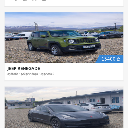
15400
JEEP RENEGADE
ᲑᲔᲜᲖᲘᲜᲘ • ᲢᲘᲞᲢᲠᲝᲜᲘᲙᲘ • ᲐᲕᲢᲝᲰᲐᲑ 2