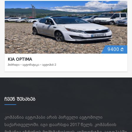
9400
KIA OPTIMA
ᲰᲘᲑᲠᲘᲓᲘ • ᲐᲕᲢᲝᲛᲐᲢᲘᲙᲐ • ᲐᲕᲢᲝᲰᲐᲑ 2
Ჩვენ Შესახებ
კომპანია ავტოჰაბი არის პირველი ავტომოლი
საქართველოში. იგი დაარსდა 2017 წელს. კომპანიის
მიზანია იზრუნოს მომხმარებლის კომფორტზე. ავტოჰაბში