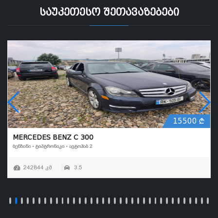
საუკეთესო შეთავაზებები
15500
MERCEDES BENZ C 300
ᲑᲔᲜᲖᲘᲜᲘ • ᲢᲘᲞᲢᲠᲝᲜᲘᲙᲘ • ᲐᲕᲢᲝᲰᲐᲑ 2
242844 კმ
3.5