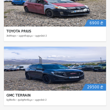
6900
TOYOTA PRIUS
ᲰᲘᲑᲠᲘᲓᲘ • ᲐᲕᲢᲝᲛᲐᲢᲘᲙᲐ • ᲐᲕᲢᲝᲰᲐᲑ 2
29500
GMC TERRAIN
ᲑᲔᲜᲖᲘᲜᲘ • ᲢᲘᲞᲢᲠᲝᲜᲘᲙᲘ • ᲐᲕᲢᲝᲰᲐᲑ 2