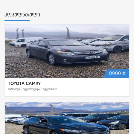
პოპულარული
8900
TOYOTA CAMRY
ᲰᲘᲑᲠᲘᲓᲘ • ᲐᲕᲢᲝᲛᲐᲢᲘᲙᲐ • ᲐᲕᲢᲝᲰᲐᲑ 2