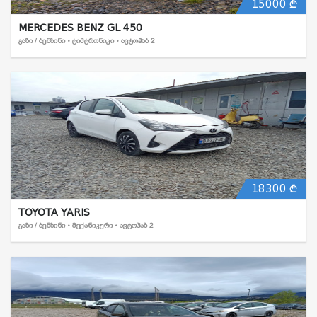
15000
MERCEDES BENZ GL 450
ᲒᲐᲖᲘ / ᲑᲔᲜᲖᲘᲜᲘ • ᲢᲘᲞᲢᲠᲝᲜᲘᲙᲘ • ᲐᲕᲢᲝᲰᲐᲑ 2
18300
TOYOTA YARIS
ᲒᲐᲖᲘ / ᲑᲔᲜᲖᲘᲜᲘ • ᲛᲔᲥᲐᲜᲘᲙᲣᲠᲘ • ᲐᲕᲢᲝᲰᲐᲑ 2