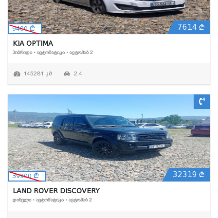
7614
9400
KIA OPTIMA
ᲰᲘᲑᲠᲘᲓᲘ • ᲐᲕᲢᲝᲛᲐᲢᲘᲙᲐ • ᲐᲕᲢᲝᲰᲐᲑ 2
145281 კმ
2.4
32319
39900
LAND ROVER DISCOVERY
ᲓᲘᲖᲔᲚᲘ • ᲐᲕᲢᲝᲛᲐᲢᲘᲙᲐ • ᲐᲕᲢᲝᲰᲐᲑ 2