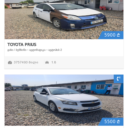
5900
TOYOTA PRIUS
ᲒᲐᲖᲘ / ᲑᲔᲜᲖᲘᲜᲘ • ᲐᲕᲢᲝᲛᲐᲢᲘᲙᲐ • ᲐᲕᲢᲝᲰᲐᲑ 2
3757493 მილი
1.8
5500