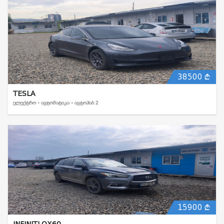
38500
TESLA
ᲔᲚᲔᲥᲢᲠᲝ • ᲐᲕᲢᲝᲛᲐᲢᲘᲙᲐ • ᲐᲕᲢᲝᲰᲐᲑ 2
15900
INFINITI QX60