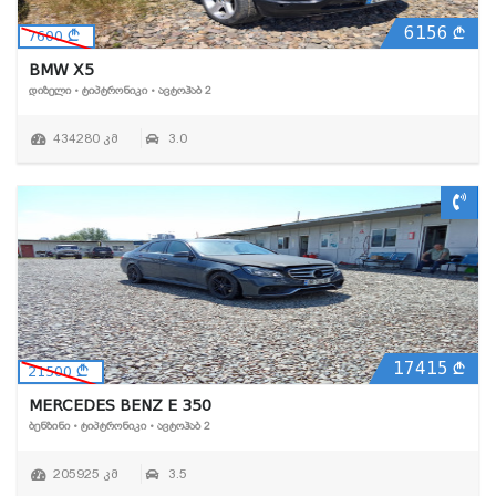
6156
7600
BMW X5
ᲓᲘᲖᲔᲚᲘ • ᲢᲘᲞᲢᲠᲝᲜᲘᲙᲘ • ᲐᲕᲢᲝᲰᲐᲑ 2
434280 კმ
3.0
17415
21500
MERCEDES BENZ E 350
ᲑᲔᲜᲖᲘᲜᲘ • ᲢᲘᲞᲢᲠᲝᲜᲘᲙᲘ • ᲐᲕᲢᲝᲰᲐᲑ 2
205925 კმ
3.5