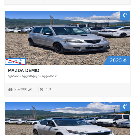
2025
2500
MAZDA DEMIO
ᲑᲔᲜᲖᲘᲜᲘ • ᲐᲕᲢᲝᲛᲐᲢᲘᲙᲐ • ᲐᲕᲢᲝᲰᲐᲑ 2
287966 კმ
1.3