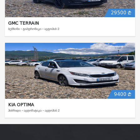
29500
GMC TERRAIN
ᲑᲔᲜᲖᲘᲜᲘ • ᲢᲘᲞᲢᲠᲝᲜᲘᲙᲘ • ᲐᲕᲢᲝᲰᲐᲑ 2
9400
KIA OPTIMA
ᲰᲘᲑᲠᲘᲓᲘ • ᲐᲕᲢᲝᲛᲐᲢᲘᲙᲐ • ᲐᲕᲢᲝᲰᲐᲑ 2