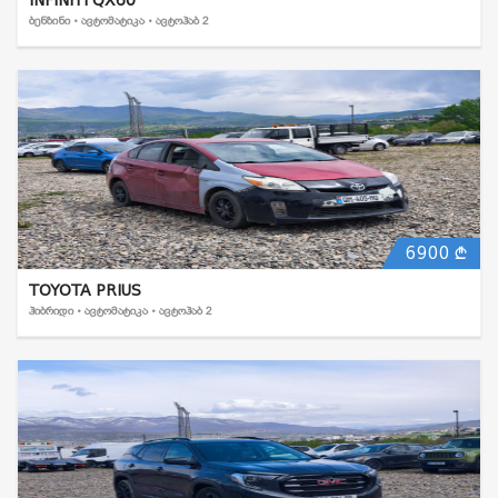
ᲑᲔᲜᲖᲘᲜᲘ • ᲐᲕᲢᲝᲛᲐᲢᲘᲙᲐ • ᲐᲕᲢᲝᲰᲐᲑ 2
6900
TOYOTA PRIUS
ᲰᲘᲑᲠᲘᲓᲘ • ᲐᲕᲢᲝᲛᲐᲢᲘᲙᲐ • ᲐᲕᲢᲝᲰᲐᲑ 2