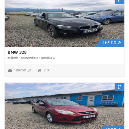
16900
BMW 328
ᲑᲔᲜᲖᲘᲜᲘ • ᲢᲘᲞᲢᲠᲝᲜᲘᲙᲘ • ᲐᲕᲢᲝᲰᲐᲑ 2
188750 კმ
2.0