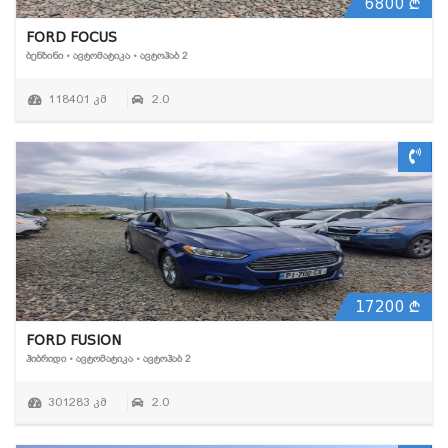
6800
FORD FOCUS
ᲑᲔᲜᲖᲘᲜᲘ • ᲐᲕᲢᲝᲛᲐᲢᲘᲙᲐ • ᲐᲕᲢᲝᲰᲐᲑ 2
118401 კმ
2.0
17200
FORD FUSION
ᲰᲘᲑᲠᲘᲓᲘ • ᲐᲕᲢᲝᲛᲐᲢᲘᲙᲐ • ᲐᲕᲢᲝᲰᲐᲑ 2
301283 კმ
2.0