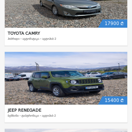
17900
TOYOTA CAMRY
ᲰᲘᲑᲠᲘᲓᲘ • ᲐᲕᲢᲝᲛᲐᲢᲘᲙᲐ • ᲐᲕᲢᲝᲰᲐᲑ 2
15400
JEEP RENEGADE
ᲑᲔᲜᲖᲘᲜᲘ • ᲢᲘᲞᲢᲠᲝᲜᲘᲙᲘ • ᲐᲕᲢᲝᲰᲐᲑ 2