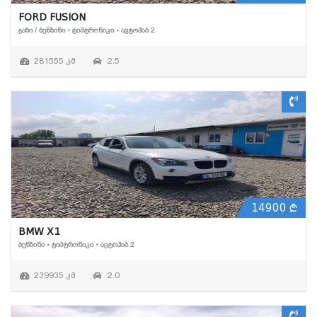
FORD FUSION
ᲒᲐᲖᲘ / ᲑᲔᲜᲖᲘᲜᲘ • ᲢᲘᲞᲢᲠᲝᲜᲘᲙᲘ • ᲐᲕᲢᲝᲰᲐᲑ 2
281555 კმ
2.5
14900
BMW X1
ᲑᲔᲜᲖᲘᲜᲘ • ᲢᲘᲞᲢᲠᲝᲜᲘᲙᲘ • ᲐᲕᲢᲝᲰᲐᲑ 2
239935 კმ
2.0