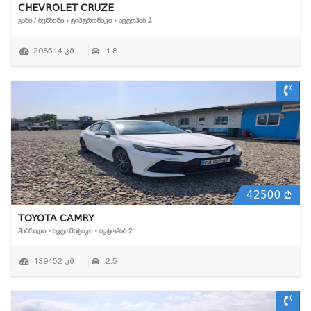
CHEVROLET CRUZE
ᲒᲐᲖᲘ / ᲑᲔᲜᲖᲘᲜᲘ • ᲢᲘᲞᲢᲠᲝᲜᲘᲙᲘ • ᲐᲕᲢᲝᲰᲐᲑ 2
208514 კმ
1.8
42500
TOYOTA CAMRY
ᲰᲘᲑᲠᲘᲓᲘ • ᲐᲕᲢᲝᲛᲐᲢᲘᲙᲐ • ᲐᲕᲢᲝᲰᲐᲑ 2
139452 კმ
2.5