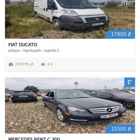
17800
FIAT DUCATO
ᲓᲘᲖᲔᲚᲘ • ᲛᲔᲥᲐᲜᲘᲙᲣᲠᲘ • ᲐᲕᲢᲝᲰᲐᲑ 2
375018 კმ
2.0
15500
MERCEDES BENZ C 300