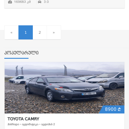
169683 კმ
3.0
«
1
2
»
პოპულარული
8900
TOYOTA CAMRY
ᲰᲘᲑᲠᲘᲓᲘ • ᲐᲕᲢᲝᲛᲐᲢᲘᲙᲐ • ᲐᲕᲢᲝᲰᲐᲑ 2