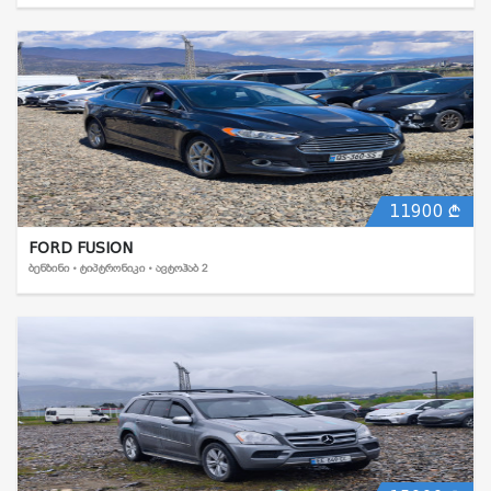
11900
FORD FUSION
ᲑᲔᲜᲖᲘᲜᲘ • ᲢᲘᲞᲢᲠᲝᲜᲘᲙᲘ • ᲐᲕᲢᲝᲰᲐᲑ 2