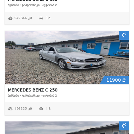
ᲑᲔᲜᲖᲘᲜᲘ • ᲢᲘᲞᲢᲠᲝᲜᲘᲙᲘ • ᲐᲕᲢᲝᲰᲐᲑ 2
242844 კმ
3.5
11900
MERCEDES BENZ C 250
ᲑᲔᲜᲖᲘᲜᲘ • ᲢᲘᲞᲢᲠᲝᲜᲘᲙᲘ • ᲐᲕᲢᲝᲰᲐᲑ 2
193335 კმ
1.8