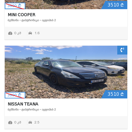
3510
3900
MINI COOPER
ᲑᲔᲜᲖᲘᲜᲘ • ᲢᲘᲞᲢᲠᲝᲜᲘᲙᲘ • ᲐᲕᲢᲝᲰᲐᲑ 2
0 კმ
1.6
3510
3900
NISSAN TEANA
ᲑᲔᲜᲖᲘᲜᲘ • ᲢᲘᲞᲢᲠᲝᲜᲘᲙᲘ • ᲐᲕᲢᲝᲰᲐᲑ 2
0 კმ
2.5