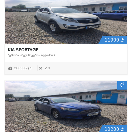
11900
KIA SPORTAGE
ᲑᲔᲜᲖᲘᲜᲘ • ᲛᲔᲥᲐᲜᲘᲙᲣᲠᲘ • ᲐᲕᲢᲝᲰᲐᲑ 2
206998 კმ
2.0
10200