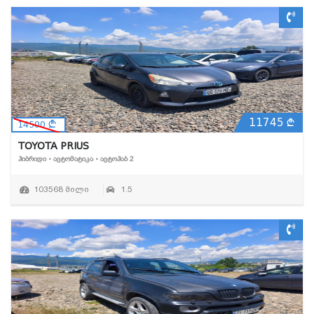
11745
14500
TOYOTA PRIUS
ᲰᲘᲑᲠᲘᲓᲘ • ᲐᲕᲢᲝᲛᲐᲢᲘᲙᲐ • ᲐᲕᲢᲝᲰᲐᲑ 2
103568 მილი
1.5