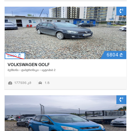
6804
8400
VOLKSWAGEN GOLF
ᲑᲔᲜᲖᲘᲜᲘ • ᲢᲘᲞᲢᲠᲝᲜᲘᲙᲘ • ᲐᲕᲢᲝᲰᲐᲑ 2
177936 კმ
1.8