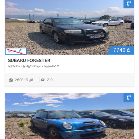
7740
8600
SUBARU FORESTER
ᲑᲔᲜᲖᲘᲜᲘ • ᲢᲘᲞᲢᲠᲝᲜᲘᲙᲘ • ᲐᲕᲢᲝᲰᲐᲑ 2
260515 კმ
2.0