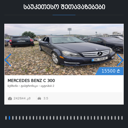
საუკეთესო შეთავაზებები
15500
MERCEDES BENZ C 300
ᲑᲔᲜᲖᲘᲜᲘ • ᲢᲘᲞᲢᲠᲝᲜᲘᲙᲘ • ᲐᲕᲢᲝᲰᲐᲑ 2
242844 კმ
3.5