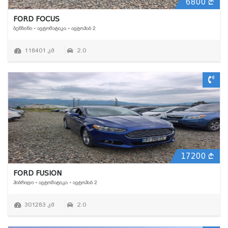
6800
FORD FOCUS
ᲑᲔᲜᲖᲘᲜᲘ • ᲐᲕᲢᲝᲛᲐᲢᲘᲙᲐ • ᲐᲕᲢᲝᲰᲐᲑ 2
118401 კმ
2.0
17200
FORD FUSION
ᲰᲘᲑᲠᲘᲓᲘ • ᲐᲕᲢᲝᲛᲐᲢᲘᲙᲐ • ᲐᲕᲢᲝᲰᲐᲑ 2
301283 კმ
2.0