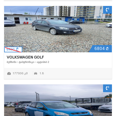
6804
8400
VOLKSWAGEN GOLF
ᲑᲔᲜᲖᲘᲜᲘ • ᲢᲘᲞᲢᲠᲝᲜᲘᲙᲘ • ᲐᲕᲢᲝᲰᲐᲑ 2
177936 კმ
1.8