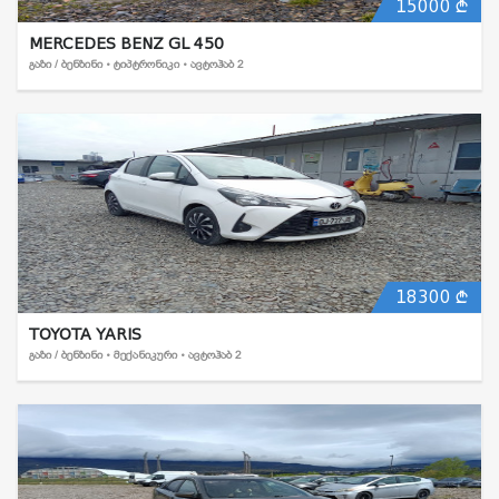
15000
MERCEDES BENZ GL 450
ᲒᲐᲖᲘ / ᲑᲔᲜᲖᲘᲜᲘ • ᲢᲘᲞᲢᲠᲝᲜᲘᲙᲘ • ᲐᲕᲢᲝᲰᲐᲑ 2
18300
TOYOTA YARIS
ᲒᲐᲖᲘ / ᲑᲔᲜᲖᲘᲜᲘ • ᲛᲔᲥᲐᲜᲘᲙᲣᲠᲘ • ᲐᲕᲢᲝᲰᲐᲑ 2