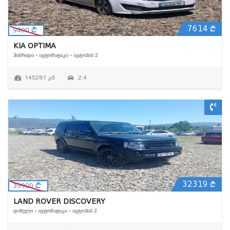
7614
9400
KIA OPTIMA
ᲰᲘᲑᲠᲘᲓᲘ • ᲐᲕᲢᲝᲛᲐᲢᲘᲙᲐ • ᲐᲕᲢᲝᲰᲐᲑ 2
145281 კმ
2.4
32319
39900
LAND ROVER DISCOVERY
ᲓᲘᲖᲔᲚᲘ • ᲐᲕᲢᲝᲛᲐᲢᲘᲙᲐ • ᲐᲕᲢᲝᲰᲐᲑ 2