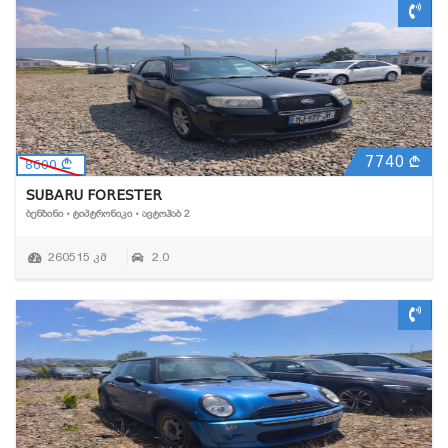
7740
8600
SUBARU FORESTER
ᲑᲔᲜᲖᲘᲜᲘ • ᲢᲘᲞᲢᲠᲝᲜᲘᲙᲘ • ᲐᲕᲢᲝᲰᲐᲑ 2
260515 კმ
2.0