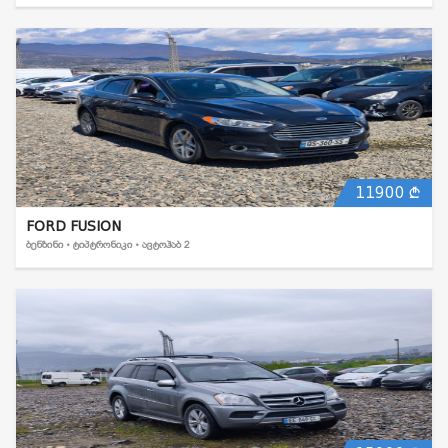
11900
FORD FUSION
ᲑᲔᲜᲖᲘᲜᲘ • ᲢᲘᲞᲢᲠᲝᲜᲘᲙᲘ • ᲐᲕᲢᲝᲰᲐᲑ 2