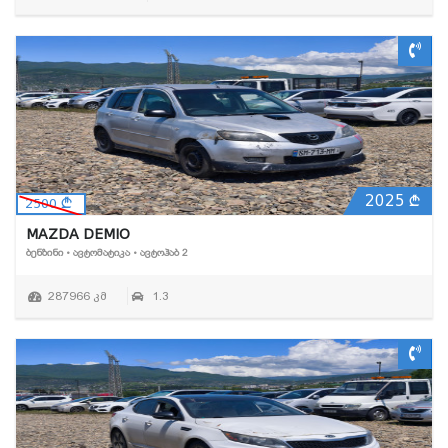
2025
2500
MAZDA DEMIO
ᲑᲔᲜᲖᲘᲜᲘ • ᲐᲕᲢᲝᲛᲐᲢᲘᲙᲐ • ᲐᲕᲢᲝᲰᲐᲑ 2
287966 კმ
1.3