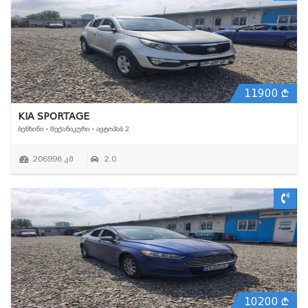
11900
KIA SPORTAGE
ᲑᲔᲜᲖᲘᲜᲘ • ᲛᲔᲥᲐᲜᲘᲙᲣᲠᲘ • ᲐᲕᲢᲝᲰᲐᲑ 2
206998 კმ
2.0
10200