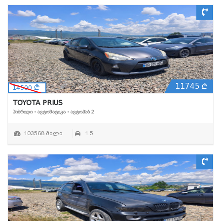
11745
14500
TOYOTA PRIUS
ᲰᲘᲑᲠᲘᲓᲘ • ᲐᲕᲢᲝᲛᲐᲢᲘᲙᲐ • ᲐᲕᲢᲝᲰᲐᲑ 2
103568 მილი
1.5