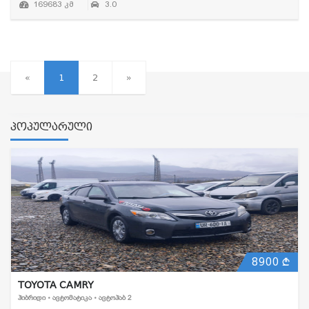
169683 კმ
3.0
«
1
2
»
პოპულარული
8900
TOYOTA CAMRY
ᲰᲘᲑᲠᲘᲓᲘ • ᲐᲕᲢᲝᲛᲐᲢᲘᲙᲐ • ᲐᲕᲢᲝᲰᲐᲑ 2