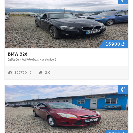
16900
BMW 328
ᲑᲔᲜᲖᲘᲜᲘ • ᲢᲘᲞᲢᲠᲝᲜᲘᲙᲘ • ᲐᲕᲢᲝᲰᲐᲑ 2
188750 კმ
2.0