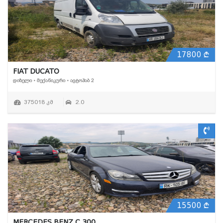
17800
FIAT DUCATO
ᲓᲘᲖᲔᲚᲘ • ᲛᲔᲥᲐᲜᲘᲙᲣᲠᲘ • ᲐᲕᲢᲝᲰᲐᲑ 2
375018 კმ
2.0
15500
MERCEDES BENZ C 300