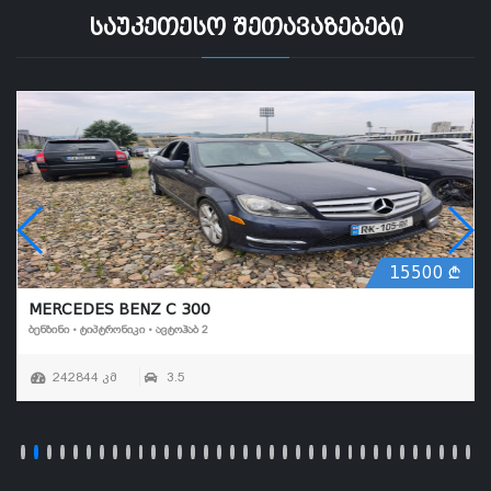
საუკეთესო შეთავაზებები
15500
MERCEDES BENZ C 300
ᲑᲔᲜᲖᲘᲜᲘ • ᲢᲘᲞᲢᲠᲝᲜᲘᲙᲘ • ᲐᲕᲢᲝᲰᲐᲑ 2
242844 კმ
3.5