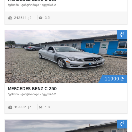
ᲑᲔᲜᲖᲘᲜᲘ • ᲢᲘᲞᲢᲠᲝᲜᲘᲙᲘ • ᲐᲕᲢᲝᲰᲐᲑ 2
242844 კმ
3.5
11900
MERCEDES BENZ C 250
ᲑᲔᲜᲖᲘᲜᲘ • ᲢᲘᲞᲢᲠᲝᲜᲘᲙᲘ • ᲐᲕᲢᲝᲰᲐᲑ 2
193335 კმ
1.8