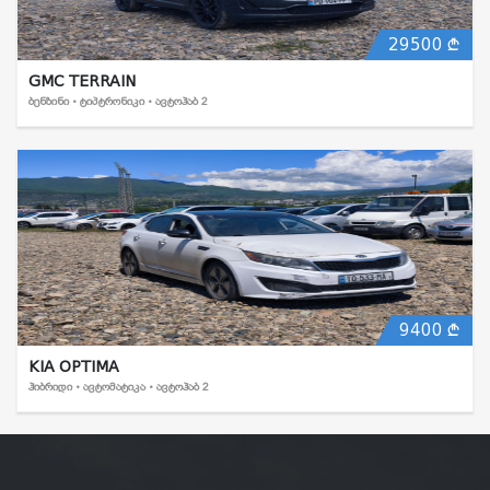
29500
GMC TERRAIN
ᲑᲔᲜᲖᲘᲜᲘ • ᲢᲘᲞᲢᲠᲝᲜᲘᲙᲘ • ᲐᲕᲢᲝᲰᲐᲑ 2
9400
KIA OPTIMA
ᲰᲘᲑᲠᲘᲓᲘ • ᲐᲕᲢᲝᲛᲐᲢᲘᲙᲐ • ᲐᲕᲢᲝᲰᲐᲑ 2