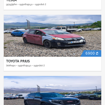
ᲔᲚᲔᲥᲢᲠᲝ • ᲐᲕᲢᲝᲛᲐᲢᲘᲙᲐ • ᲐᲕᲢᲝᲰᲐᲑ 2
6900
TOYOTA PRIUS
ᲰᲘᲑᲠᲘᲓᲘ • ᲐᲕᲢᲝᲛᲐᲢᲘᲙᲐ • ᲐᲕᲢᲝᲰᲐᲑ 2