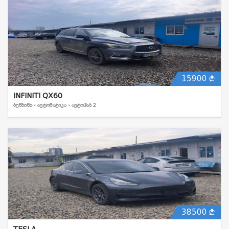
15900
INFINITI QX60
ᲑᲔᲜᲖᲘᲜᲘ • ᲐᲕᲢᲝᲛᲐᲢᲘᲙᲐ • ᲐᲕᲢᲝᲰᲐᲑ 2
38500
TESLA