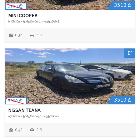
3510
3900
MINI COOPER
ᲑᲔᲜᲖᲘᲜᲘ • ᲢᲘᲞᲢᲠᲝᲜᲘᲙᲘ • ᲐᲕᲢᲝᲰᲐᲑ 2
0 კმ
1.6
3510
3900
NISSAN TEANA
ᲑᲔᲜᲖᲘᲜᲘ • ᲢᲘᲞᲢᲠᲝᲜᲘᲙᲘ • ᲐᲕᲢᲝᲰᲐᲑ 2
0 კმ
2.5