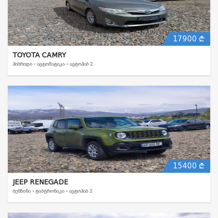
17900
TOYOTA CAMRY
ᲰᲘᲑᲠᲘᲓᲘ • ᲐᲕᲢᲝᲛᲐᲢᲘᲙᲐ • ᲐᲕᲢᲝᲰᲐᲑ 2
15400
JEEP RENEGADE
ᲑᲔᲜᲖᲘᲜᲘ • ᲢᲘᲞᲢᲠᲝᲜᲘᲙᲘ • ᲐᲕᲢᲝᲰᲐᲑ 2