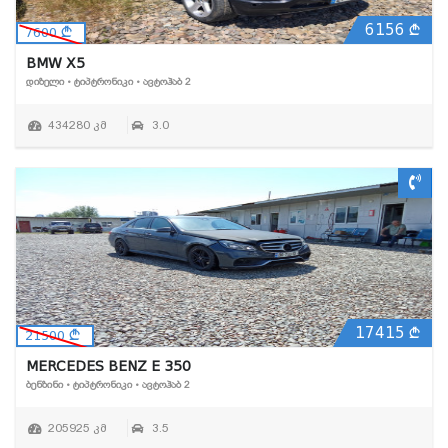
6156
7600
BMW X5
ᲓᲘᲖᲔᲚᲘ • ᲢᲘᲞᲢᲠᲝᲜᲘᲙᲘ • ᲐᲕᲢᲝᲰᲐᲑ 2
434280 კმ
3.0
17415
21500
MERCEDES BENZ E 350
ᲑᲔᲜᲖᲘᲜᲘ • ᲢᲘᲞᲢᲠᲝᲜᲘᲙᲘ • ᲐᲕᲢᲝᲰᲐᲑ 2
205925 კმ
3.5