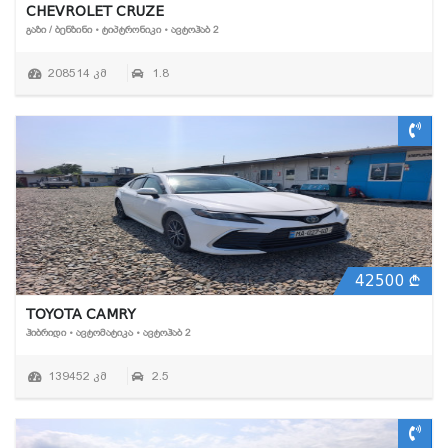
CHEVROLET CRUZE
ᲒᲐᲖᲘ / ᲑᲔᲜᲖᲘᲜᲘ • ᲢᲘᲞᲢᲠᲝᲜᲘᲙᲘ • ᲐᲕᲢᲝᲰᲐᲑ 2
208514 კმ
1.8
42500
TOYOTA CAMRY
ᲰᲘᲑᲠᲘᲓᲘ • ᲐᲕᲢᲝᲛᲐᲢᲘᲙᲐ • ᲐᲕᲢᲝᲰᲐᲑ 2
139452 კმ
2.5