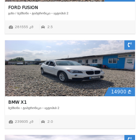
FORD FUSION
ᲒᲐᲖᲘ / ᲑᲔᲜᲖᲘᲜᲘ • ᲢᲘᲞᲢᲠᲝᲜᲘᲙᲘ • ᲐᲕᲢᲝᲰᲐᲑ 2
281555 კმ
2.5
14900
BMW X1
ᲑᲔᲜᲖᲘᲜᲘ • ᲢᲘᲞᲢᲠᲝᲜᲘᲙᲘ • ᲐᲕᲢᲝᲰᲐᲑ 2
239935 კმ
2.0