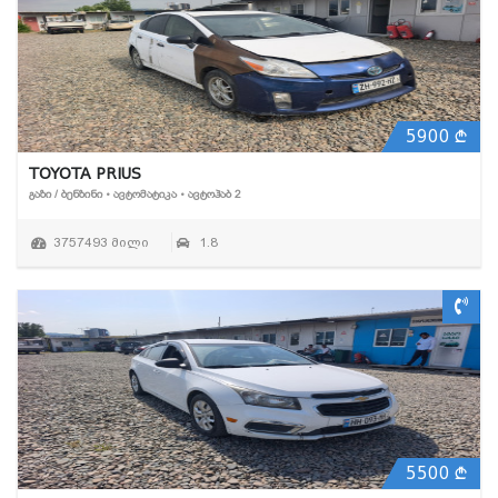
5900
TOYOTA PRIUS
ᲒᲐᲖᲘ / ᲑᲔᲜᲖᲘᲜᲘ • ᲐᲕᲢᲝᲛᲐᲢᲘᲙᲐ • ᲐᲕᲢᲝᲰᲐᲑ 2
3757493 მილი
1.8
5500