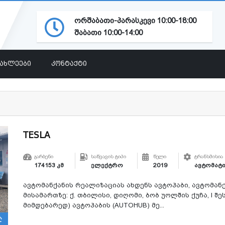
ორშაბათი-პარასკევი 10:00-18:00
შაბათი 10:00-14:00
ᲘᲐᲮᲚᲔᲔᲑᲘ
ᲙᲝᲜᲢᲐᲥᲢᲘ
TESLA
ᲒᲐᲠᲑᲔᲜᲘ
ᲡᲐᲬᲕᲐᲕᲘᲡ ᲢᲘᲞᲘ
ᲬᲔᲚᲘ
ᲢᲠᲐᲜᲡᲛᲘᲡᲘᲐ
174153 კმ
ელექტრო
2019
ავტომატი
ავტომანქანის რეალიზაციას ახდენს ავტოჰაბი, ავტომანქ
მისამართზე: ქ. თბილისი, დიღომი, ბობ უოლშის ქუჩა, I შ
მიმდებარედ) ავტოჰაბის (AUTOHUB) მე...