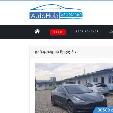
ᲩᲕᲔᲜ ᲨᲔᲡᲐᲮᲔᲑ
Ს
SALE
განაცხადის შევსება
38500