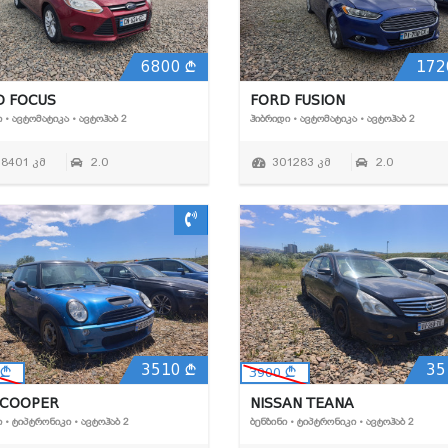
6800
172
D FOCUS
FORD FUSION
Ი • ᲐᲕᲢᲝᲛᲐᲢᲘᲙᲐ • ᲐᲕᲢᲝᲰᲐᲑ 2
ᲰᲘᲑᲠᲘᲓᲘ • ᲐᲕᲢᲝᲛᲐᲢᲘᲙᲐ • ᲐᲕᲢᲝᲰᲐᲑ 2
18401 კმ
2.0
301283 კმ
2.0
3510
35
3900
 COOPER
NISSAN TEANA
Ი • ᲢᲘᲞᲢᲠᲝᲜᲘᲙᲘ • ᲐᲕᲢᲝᲰᲐᲑ 2
ᲑᲔᲜᲖᲘᲜᲘ • ᲢᲘᲞᲢᲠᲝᲜᲘᲙᲘ • ᲐᲕᲢᲝᲰᲐᲑ 2