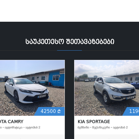
საუკეთესო შეთავაზებები
42500
119
OTA CAMRY
KIA SPORTAGE
Ი • ᲐᲕᲢᲝᲛᲐᲢᲘᲙᲐ • ᲐᲕᲢᲝᲰᲐᲑ 2
ᲑᲔᲜᲖᲘᲜᲘ • ᲛᲔᲥᲐᲜᲘᲙᲣᲠᲘ • ᲐᲕᲢᲝᲰᲐᲑ 2