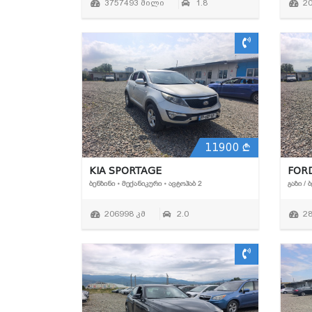
3757493 მილი
1.8
2
11900
KIA SPORTAGE
FORD
ᲑᲔᲜᲖᲘᲜᲘ • ᲛᲔᲥᲐᲜᲘᲙᲣᲠᲘ • ᲐᲕᲢᲝᲰᲐᲑ 2
ᲒᲐᲖᲘ / 
206998 კმ
2.0
2