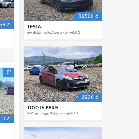
38500
63
TESLA
ᲔᲚᲔᲥᲢᲠᲝ • ᲐᲕᲢᲝᲛᲐᲢᲘᲙᲐ • ᲐᲕᲢᲝᲰᲐᲑ 2
6900
TOYOTA PRIUS
ᲰᲘᲑᲠᲘᲓᲘ • ᲐᲕᲢᲝᲛᲐᲢᲘᲙᲐ • ᲐᲕᲢᲝᲰᲐᲑ 2
19