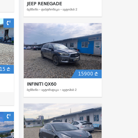
JEEP RENEGADE
ᲑᲔᲜᲖᲘᲜᲘ • ᲢᲘᲞᲢᲠᲝᲜᲘᲙᲘ • ᲐᲕᲢᲝᲰᲐᲑ 2
15
15900
INFINITI QX60
ᲑᲔᲜᲖᲘᲜᲘ • ᲐᲕᲢᲝᲛᲐᲢᲘᲙᲐ • ᲐᲕᲢᲝᲰᲐᲑ 2