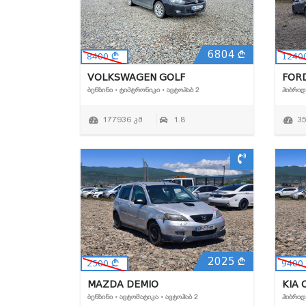
6804
8400
1240
VOLKSWAGEN GOLF
FOR
ᲑᲔᲜᲖᲘᲜᲘ • ᲢᲘᲞᲢᲠᲝᲜᲘᲙᲘ • ᲐᲕᲢᲝᲰᲐᲑ 2
ᲰᲘᲑᲠᲘᲓ
177936 კმ
1.8
3
2025
2500
9400
MAZDA DEMIO
KIA 
ᲑᲔᲜᲖᲘᲜᲘ • ᲐᲕᲢᲝᲛᲐᲢᲘᲙᲐ • ᲐᲕᲢᲝᲰᲐᲑ 2
ᲰᲘᲑᲠᲘᲓ