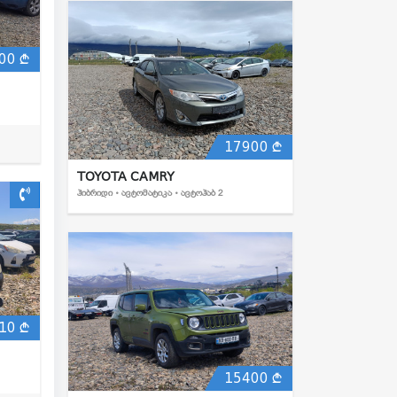
00
17900
TOYOTA CAMRY
ᲰᲘᲑᲠᲘᲓᲘ • ᲐᲕᲢᲝᲛᲐᲢᲘᲙᲐ • ᲐᲕᲢᲝᲰᲐᲑ 2
10
15400