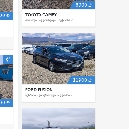
8900
TOYOTA CAMRY
00
ᲰᲘᲑᲠᲘᲓᲘ • ᲐᲕᲢᲝᲛᲐᲢᲘᲙᲐ • ᲐᲕᲢᲝᲰᲐᲑ 2
11900
FORD FUSION
ᲑᲔᲜᲖᲘᲜᲘ • ᲢᲘᲞᲢᲠᲝᲜᲘᲙᲘ • ᲐᲕᲢᲝᲰᲐᲑ 2
00