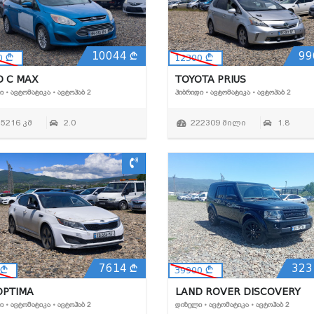
10044
99
0
12300
D C MAX
TOYOTA PRIUS
Ი • ᲐᲕᲢᲝᲛᲐᲢᲘᲙᲐ • ᲐᲕᲢᲝᲰᲐᲑ 2
ᲰᲘᲑᲠᲘᲓᲘ • ᲐᲕᲢᲝᲛᲐᲢᲘᲙᲐ • ᲐᲕᲢᲝᲰᲐᲑ 2
55216 კმ
2.0
222309 მილი
1.8
7614
323
39900
OPTIMA
LAND ROVER DISCOVERY
Ი • ᲐᲕᲢᲝᲛᲐᲢᲘᲙᲐ • ᲐᲕᲢᲝᲰᲐᲑ 2
ᲓᲘᲖᲔᲚᲘ • ᲐᲕᲢᲝᲛᲐᲢᲘᲙᲐ • ᲐᲕᲢᲝᲰᲐᲑ 2