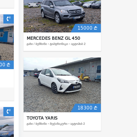
15000
MERCEDES BENZ GL 450
ᲒᲐᲖᲘ / ᲑᲔᲜᲖᲘᲜᲘ • ᲢᲘᲞᲢᲠᲝᲜᲘᲙᲘ • ᲐᲕᲢᲝᲰᲐᲑ 2
00
18300
TOYOTA YARIS
ᲒᲐᲖᲘ / ᲑᲔᲜᲖᲘᲜᲘ • ᲛᲔᲥᲐᲜᲘᲙᲣᲠᲘ • ᲐᲕᲢᲝᲰᲐᲑ 2