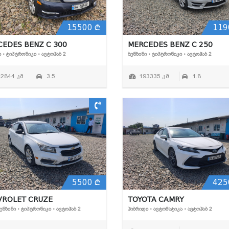
15500
119
EDES BENZ C 300
MERCEDES BENZ C 250
Ი • ᲢᲘᲞᲢᲠᲝᲜᲘᲙᲘ • ᲐᲕᲢᲝᲰᲐᲑ 2
ᲑᲔᲜᲖᲘᲜᲘ • ᲢᲘᲞᲢᲠᲝᲜᲘᲙᲘ • ᲐᲕᲢᲝᲰᲐᲑ 2
42844 კმ
3.5
193335 კმ
1.8
5500
425
VROLET CRUZE
TOYOTA CAMRY
ᲑᲔᲜᲖᲘᲜᲘ • ᲢᲘᲞᲢᲠᲝᲜᲘᲙᲘ • ᲐᲕᲢᲝᲰᲐᲑ 2
ᲰᲘᲑᲠᲘᲓᲘ • ᲐᲕᲢᲝᲛᲐᲢᲘᲙᲐ • ᲐᲕᲢᲝᲰᲐᲑ 2