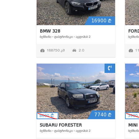
16900
BMW 328
FOR
ᲑᲔᲜᲖᲘᲜᲘ • ᲢᲘᲞᲢᲠᲝᲜᲘᲙᲘ • ᲐᲕᲢᲝᲰᲐᲑ 2
ᲑᲔᲜᲖᲘᲜ
188750 კმ
2.0
1
7740
8600
3900
SUBARU FORESTER
MINI
ᲑᲔᲜᲖᲘᲜᲘ • ᲢᲘᲞᲢᲠᲝᲜᲘᲙᲘ • ᲐᲕᲢᲝᲰᲐᲑ 2
ᲑᲔᲜᲖᲘᲜ