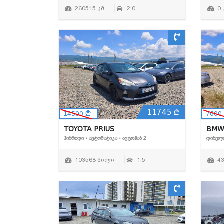
260515 კმ
2.0
0 
11745
14500
7600
TOYOTA PRIUS
BMW
ᲰᲘᲑᲠᲘᲓᲘ • ᲐᲕᲢᲝᲛᲐᲢᲘᲙᲐ • ᲐᲕᲢᲝᲰᲐᲑ 2
ᲓᲘᲖᲔᲚᲘ
103568 მილი
1.5
4