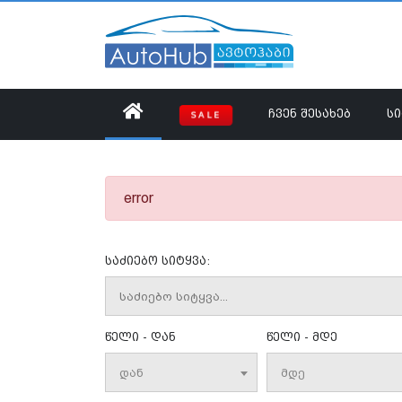
ᲩᲕᲔᲜ ᲨᲔᲡᲐᲮᲔᲑ
Ს
SALE
error
საძიებო სიტყვა:
წელი - დან
წელი - მდე
დან
მდე