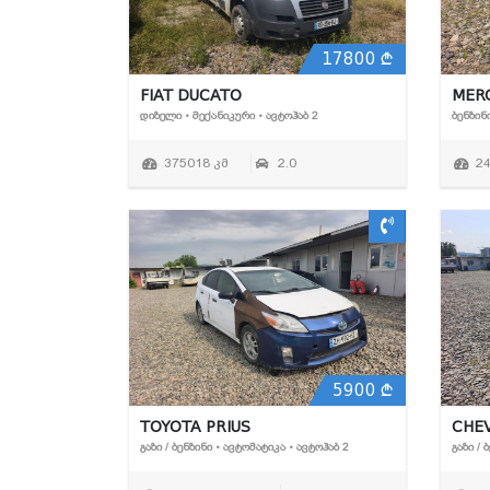
17800
FIAT DUCATO
MERC
ᲓᲘᲖᲔᲚᲘ • ᲛᲔᲥᲐᲜᲘᲙᲣᲠᲘ • ᲐᲕᲢᲝᲰᲐᲑ 2
ᲑᲔᲜᲖᲘᲜ
375018 კმ
2.0
2
5900
TOYOTA PRIUS
CHE
ᲒᲐᲖᲘ / ᲑᲔᲜᲖᲘᲜᲘ • ᲐᲕᲢᲝᲛᲐᲢᲘᲙᲐ • ᲐᲕᲢᲝᲰᲐᲑ 2
ᲒᲐᲖᲘ / 