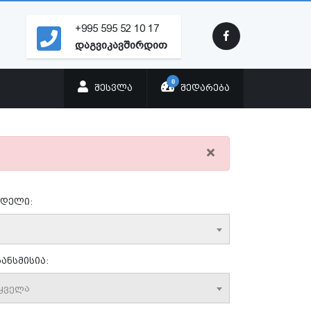
+995 595 52 10 17
დაგვიკავშირდით
0
ᲨᲔᲡᲕᲚᲐ
ᲨᲔᲓᲐᲠᲔᲑᲐ
×
დელი:
ანსმისია:
ყველა