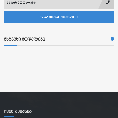
ზარის მოთხოვნა
ᲓᲐᲒᲕᲘᲙᲐᲕᲨᲘᲠᲓᲘᲗ
მსგავსი მოდელები
Ჩვენ Შესახებ