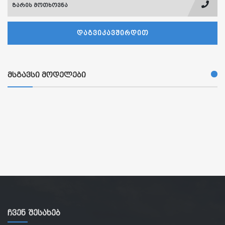
ზარის მოთხოვნა
ᲓᲐᲒᲕᲘᲙᲐᲕᲨᲘᲠᲓᲘᲗ
მსგავსი მოდელები
Ჩვენ Შესახებ