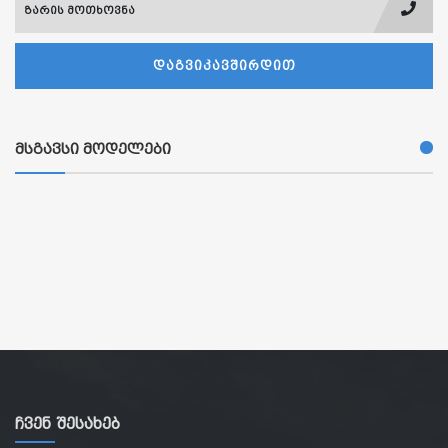
ზარის მოთხოვნა
ᲓᲐᲒᲕᲘᲙᲐᲕᲨᲘᲠᲓᲘᲗ
მსგავსი მოდელები
Ჩვენ Შესახებ