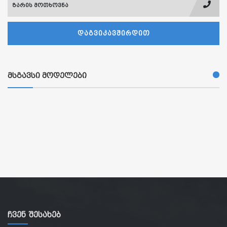
ზარის მოთხოვნა
ᲓᲐᲒᲕᲘᲙᲐᲕᲨᲘᲠᲓᲘᲗ
მსგავსი მოდელები
Ჩვენ Შესახებ