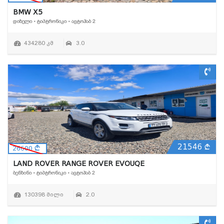
BMW X5
ᲓᲘᲖᲔᲚᲘ • ᲢᲘᲞᲢᲠᲝᲜᲘᲙᲘ • ᲐᲕᲢᲝᲰᲐᲑ 2
434280 კმ
3.0
21546
26600
LAND ROVER RANGE ROVER EVOUQE
ᲑᲔᲜᲖᲘᲜᲘ • ᲢᲘᲞᲢᲠᲝᲜᲘᲙᲘ • ᲐᲕᲢᲝᲰᲐᲑ 2
130398 მილი
2.0