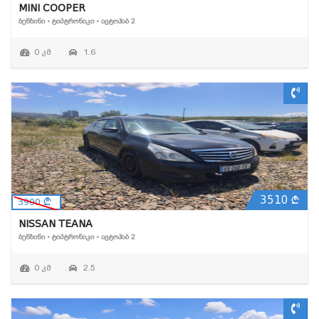
MINI COOPER
ᲑᲔᲜᲖᲘᲜᲘ • ᲢᲘᲞᲢᲠᲝᲜᲘᲙᲘ • ᲐᲕᲢᲝᲰᲐᲑ 2
0 კმ
1.6
3510
3900
NISSAN TEANA
ᲑᲔᲜᲖᲘᲜᲘ • ᲢᲘᲞᲢᲠᲝᲜᲘᲙᲘ • ᲐᲕᲢᲝᲰᲐᲑ 2
0 კმ
2.5