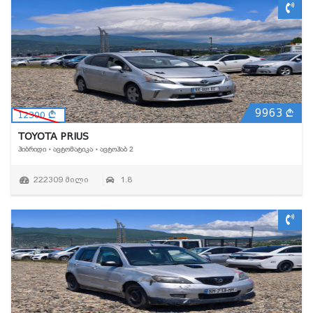
9963
12300
TOYOTA PRIUS
ᲰᲘᲑᲠᲘᲓᲘ • ᲐᲕᲢᲝᲛᲐᲢᲘᲙᲐ • ᲐᲕᲢᲝᲰᲐᲑ 2
222309 მილი
1.8