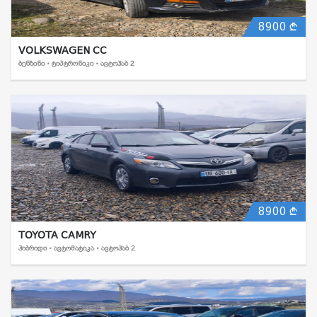
8900
VOLKSWAGEN CC
ᲑᲔᲜᲖᲘᲜᲘ • ᲢᲘᲞᲢᲠᲝᲜᲘᲙᲘ • ᲐᲕᲢᲝᲰᲐᲑ 2
8900
TOYOTA CAMRY
ᲰᲘᲑᲠᲘᲓᲘ • ᲐᲕᲢᲝᲛᲐᲢᲘᲙᲐ • ᲐᲕᲢᲝᲰᲐᲑ 2