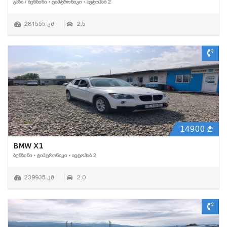
ᲒᲐᲖᲘ / ᲑᲔᲜᲖᲘᲜᲘ • ᲢᲘᲞᲢᲠᲝᲜᲘᲙᲘ • ᲐᲕᲢᲝᲰᲐᲑ 2
281555 კმ
2.5
14900
BMW X1
ᲑᲔᲜᲖᲘᲜᲘ • ᲢᲘᲞᲢᲠᲝᲜᲘᲙᲘ • ᲐᲕᲢᲝᲰᲐᲑ 2
239935 კმ
2.0