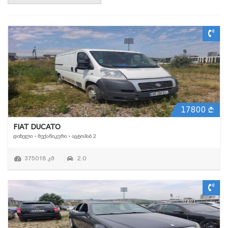
17800
FIAT DUCATO
ᲓᲘᲖᲔᲚᲘ • ᲛᲔᲥᲐᲜᲘᲙᲣᲠᲘ • ᲐᲕᲢᲝᲰᲐᲑ 2
375018 კმ
2.0