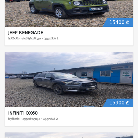
15400
JEEP RENEGADE
ᲑᲔᲜᲖᲘᲜᲘ • ᲢᲘᲞᲢᲠᲝᲜᲘᲙᲘ • ᲐᲕᲢᲝᲰᲐᲑ 2
15900
INFINITI QX60
ᲑᲔᲜᲖᲘᲜᲘ • ᲐᲕᲢᲝᲛᲐᲢᲘᲙᲐ • ᲐᲕᲢᲝᲰᲐᲑ 2