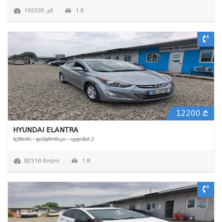
193335 კმ
1.8
12200
HYUNDAI ELANTRA
ᲑᲔᲜᲖᲘᲜᲘ • ᲢᲘᲞᲢᲠᲝᲜᲘᲙᲘ • ᲐᲕᲢᲝᲰᲐᲑ 2
92316 მილი
1.8