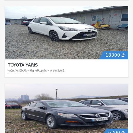
18300
TOYOTA YARIS
ᲒᲐᲖᲘ / ᲑᲔᲜᲖᲘᲜᲘ • ᲛᲔᲥᲐᲜᲘᲙᲣᲠᲘ • ᲐᲕᲢᲝᲰᲐᲑ 2
6200