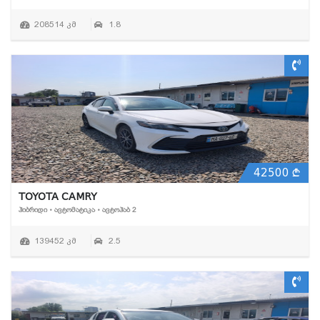
208514 კმ
1.8
42500
TOYOTA CAMRY
ᲰᲘᲑᲠᲘᲓᲘ • ᲐᲕᲢᲝᲛᲐᲢᲘᲙᲐ • ᲐᲕᲢᲝᲰᲐᲑ 2
139452 კმ
2.5