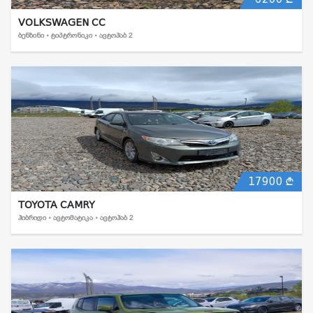
VOLKSWAGEN CC
ᲑᲔᲜᲖᲘᲜᲘ • ᲢᲘᲞᲢᲠᲝᲜᲘᲙᲘ • ᲐᲕᲢᲝᲰᲐᲑ 2
17900
TOYOTA CAMRY
ᲰᲘᲑᲠᲘᲓᲘ • ᲐᲕᲢᲝᲛᲐᲢᲘᲙᲐ • ᲐᲕᲢᲝᲰᲐᲑ 2