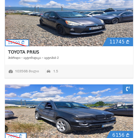
11745
14500
TOYOTA PRIUS
ᲰᲘᲑᲠᲘᲓᲘ • ᲐᲕᲢᲝᲛᲐᲢᲘᲙᲐ • ᲐᲕᲢᲝᲰᲐᲑ 2
103568 მილი
1.5
6156
7600