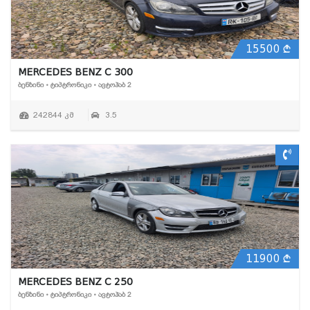
15500
MERCEDES BENZ C 300
ᲑᲔᲜᲖᲘᲜᲘ • ᲢᲘᲞᲢᲠᲝᲜᲘᲙᲘ • ᲐᲕᲢᲝᲰᲐᲑ 2
242844 კმ
3.5
11900
MERCEDES BENZ C 250
ᲑᲔᲜᲖᲘᲜᲘ • ᲢᲘᲞᲢᲠᲝᲜᲘᲙᲘ • ᲐᲕᲢᲝᲰᲐᲑ 2