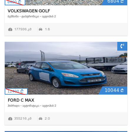
6804
8400
VOLKSWAGEN GOLF
ᲑᲔᲜᲖᲘᲜᲘ • ᲢᲘᲞᲢᲠᲝᲜᲘᲙᲘ • ᲐᲕᲢᲝᲰᲐᲑ 2
177936 კმ
1.8
10044
12400
FORD C MAX
ᲰᲘᲑᲠᲘᲓᲘ • ᲐᲕᲢᲝᲛᲐᲢᲘᲙᲐ • ᲐᲕᲢᲝᲰᲐᲑ 2
355216 კმ
2.0