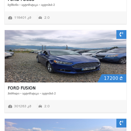
ᲑᲔᲜᲖᲘᲜᲘ • ᲐᲕᲢᲝᲛᲐᲢᲘᲙᲐ • ᲐᲕᲢᲝᲰᲐᲑ 2
118401 კმ
2.0
17200
FORD FUSION
ᲰᲘᲑᲠᲘᲓᲘ • ᲐᲕᲢᲝᲛᲐᲢᲘᲙᲐ • ᲐᲕᲢᲝᲰᲐᲑ 2
301283 კმ
2.0