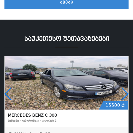
ᲫᲘᲔᲑᲐ
საუკეთესო შეთავაზებები
15500
MERCEDES BENZ C 300
ᲑᲔᲜᲖᲘᲜᲘ • ᲢᲘᲞᲢᲠᲝᲜᲘᲙᲘ • ᲐᲕᲢᲝᲰᲐᲑ 2