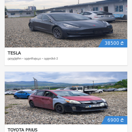
38500
TESLA
ᲔᲚᲔᲥᲢᲠᲝ • ᲐᲕᲢᲝᲛᲐᲢᲘᲙᲐ • ᲐᲕᲢᲝᲰᲐᲑ 2
6900
TOYOTA PRIUS