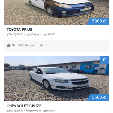
5900
TOYOTA PRIUS
ᲒᲐᲖᲘ / ᲑᲔᲜᲖᲘᲜᲘ • ᲐᲕᲢᲝᲛᲐᲢᲘᲙᲐ • ᲐᲕᲢᲝᲰᲐᲑ 2
3757493 მილი
1.8
5500
CHEVROLET CRUZE
ᲒᲐᲖᲘ / ᲑᲔᲜᲖᲘᲜᲘ • ᲢᲘᲞᲢᲠᲝᲜᲘᲙᲘ • ᲐᲕᲢᲝᲰᲐᲑ 2