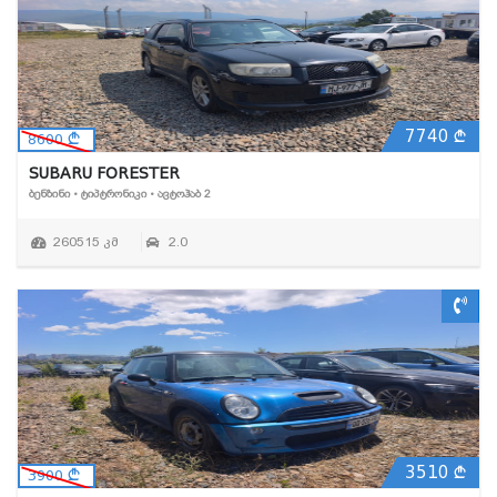
7740
8600
SUBARU FORESTER
ᲑᲔᲜᲖᲘᲜᲘ • ᲢᲘᲞᲢᲠᲝᲜᲘᲙᲘ • ᲐᲕᲢᲝᲰᲐᲑ 2
260515 კმ
2.0
3510
3900