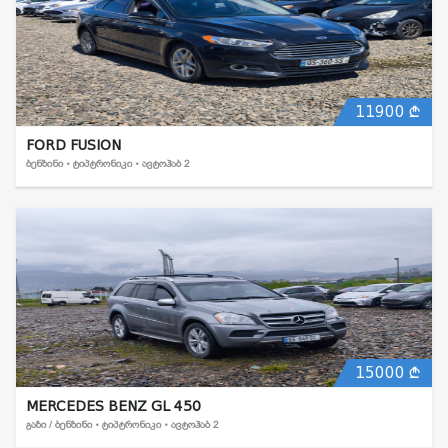
11900
FORD FUSION
ᲑᲔᲜᲖᲘᲜᲘ • ᲢᲘᲞᲢᲠᲝᲜᲘᲙᲘ • ᲐᲕᲢᲝᲰᲐᲑ 2
15000
MERCEDES BENZ GL 450
ᲒᲐᲖᲘ / ᲑᲔᲜᲖᲘᲜᲘ • ᲢᲘᲞᲢᲠᲝᲜᲘᲙᲘ • ᲐᲕᲢᲝᲰᲐᲑ 2