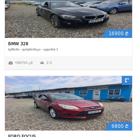
16900
BMW 328
ᲑᲔᲜᲖᲘᲜᲘ • ᲢᲘᲞᲢᲠᲝᲜᲘᲙᲘ • ᲐᲕᲢᲝᲰᲐᲑ 2
188750 კმ
2.0
6800
FORD FOCUS