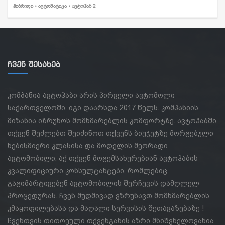
ᲰᲘᲑᲠᲘᲓᲘ • ᲐᲕᲢᲝᲛᲐᲢᲘᲙᲐ • ᲐᲕᲢᲝᲰᲐᲑ 2
Ჩვენ Შესახებ
კომპანია ავტოჰაბი არის პირველი ავტომოლი
საქართველოში. იგი დაარსდა 2017 წელს. კომპანიის
მიზანია იზრუნოს მომხმარებლის კომფორტზე. ავტოჰაბში
თქვენ შეძლებთ შეიძინოთ თქვენს ბიუჯეტზე მორგებული
ნებისმიერი კლასისა და მოდელის მეორადი
ავტომობილი. აქ თქვენ მოგემსახურებიან ავტოჰაბის
კვალიფიციური კონსულტანტები, რომლებიც
გაგიმარტივებენ ავტომობილის შერჩევის დამღლელ
პროცედურას. ჩვენ მუდმივად ვზრუნავთ მომხმარებლის
კმაყოფილებასა და მაღალი სერვისის შეთავაზებაზე !
ჩვენთვის თითოეული თქვენგანის აზრი მნიშვნელოვანია