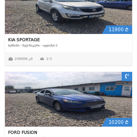
11900
KIA SPORTAGE
ᲑᲔᲜᲖᲘᲜᲘ • ᲛᲔᲥᲐᲜᲘᲙᲣᲠᲘ • ᲐᲕᲢᲝᲰᲐᲑ 2
206998 კმ
2.0
10200
FORD FUSION