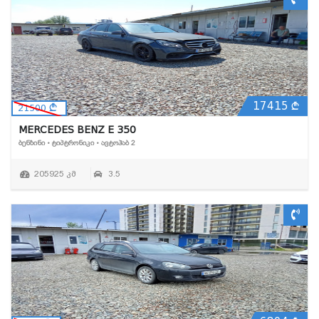
17415
21500
MERCEDES BENZ E 350
ᲑᲔᲜᲖᲘᲜᲘ • ᲢᲘᲞᲢᲠᲝᲜᲘᲙᲘ • ᲐᲕᲢᲝᲰᲐᲑ 2
205925 კმ
3.5